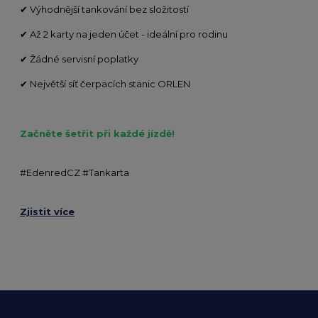
✔
Výhodnější tankování bez složitostí
✔
Až 2 karty na jeden účet - ideální pro rodinu
✔
Žádné servisní poplatky
✔
Největší síť čerpacích stanic ORLEN
Začněte šetřit při každé jízdě!
#EdenredCZ #Tankarta
Zjistit více