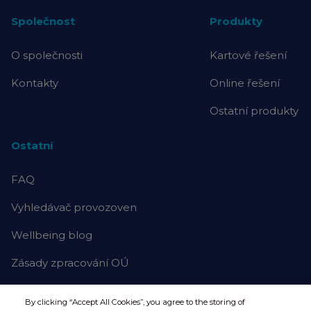
Společnost
Produkty
O společnosti
Kartové řešení
Kontakty
Online řešení
Ostatní produkty
Ostatní
FAQ
Vyhledávač provozoven
Wellbeing blog
Zásady zpracování OÚ
By clicking “Accept All Cookies”, you agree to the storing of