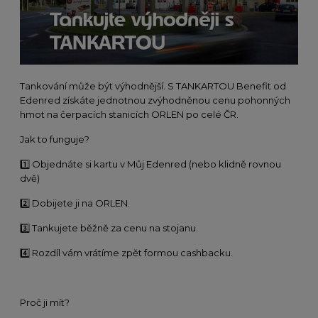
Tankování může být výhodnější. S TANKARTOU Benefit od
Edenred získáte jednotnou zvýhodněnou cenu pohonných
hmot na čerpacích stanicích ORLEN po celé ČR.
Jak to funguje?
1️⃣
Objednáte si kartu v Můj Edenred (nebo klidně rovnou
dvě)
2️⃣
Dobijete ji na ORLEN.
3️⃣
Tankujete běžně za cenu na stojanu.
4️⃣
Rozdíl vám vrátíme zpět formou cashbacku.
Proč ji mít?