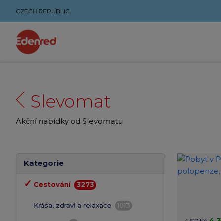
CZECH REPUBLIC
Slevomat
Akční nabídky od Slevomatu
Kategorie
✓
Cestování
3273
Krása, zdraví a relaxace
1013
4 
4 517 Kč