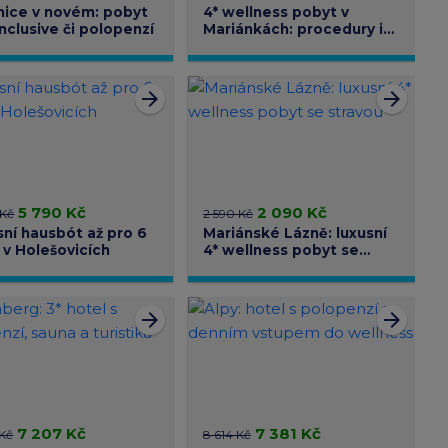
nice v novém: pobyt
4* wellness pobyt v
 inclusive či polopenzí
Mariánkách: procedury i
polopenze
arrow_forward
arrow_forward
5 790 Kč
2 090 Kč
 Kč
2 590 Kč
sní hausbót až pro 6
Mariánské Lázně: luxusní
 v Holešovicích
4* wellness pobyt se
stravou
arrow_forward
arrow_forward
7 207 Kč
7 381 Kč
 Kč
8 614 Kč