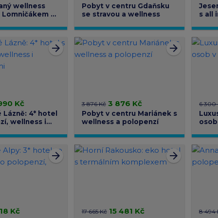
aný wellness
Pobyt v centru Gdaňsku
Jese
d Lomničákem s
se stravou a wellness
s all
í
arrow_forward
arrow_forward
990 Kč
3 876 Kč
3 876 Kč
6 300
 Lázně: 4* hotel
Pobyt v centru Mariánek s
Luxu
í, wellness i
wellness a polopenzí
osob
ami
arrow_forward
arrow_forward
118 Kč
15 481 Kč
17 665 Kč
8 494