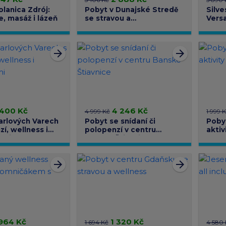
olanica Zdrój:
Pobyt v Dunajské Stredě
Silve
, masáž i lázeň
se stravou a
Versa
Thermalparkem
dopr
arrow_forward
arrow_forward
 400 Kč
4 246 Kč
4 999 Kč
1 999 
arlových Varech
Pobyt se snídaní či
Pobyt
í, wellness i
polopenzí v centru
aktiv
ami
Banské Štiavnice
arrow_forward
arrow_forward
964 Kč
1 320 Kč
1 694 Kč
4 580