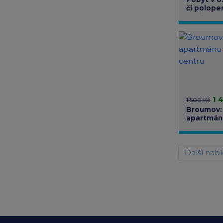
či polope
děti zdar
1 
1 500 Kč
Broumov:
apartmánu
centru
Další nab