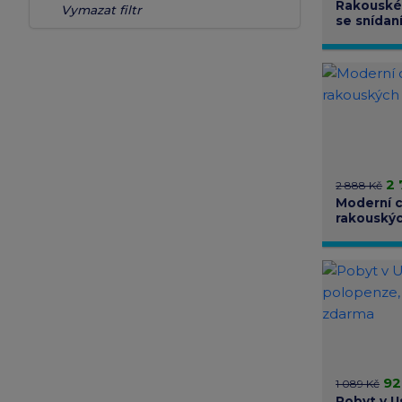
Rakouské 
Vymazat filtr
se snídan
polopenzí
2 
2 888 Kč
Moderní c
rakouskýc
saunou
92
1 089 Kč
Pobyt v U