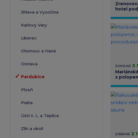
Zrenovov
hotel po
Jihlava a Vysočina
polopenz
Karlovy Vary
Liberec
Olomouc a Haná
Ostrava
3 
3 990 Kč
Mariánské
✓
Pardubice
s polopenz
procedur
Plzeň
Praha
Ústí n. L. a Teplice
Zlín a okolí
2 
2 353 Kč