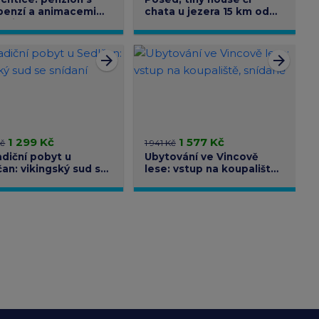
penzí a animacemi
chata u jezera 15 km od
ěti
Prahy
arrow_forward
arrow_forward
1 299 Kč
1 577 Kč
Kč
1 941 Kč
diční pobyt u
Ubytování ve Vincově
an: vikingský sud se
lese: vstup na koupaliště,
ní
snídaně