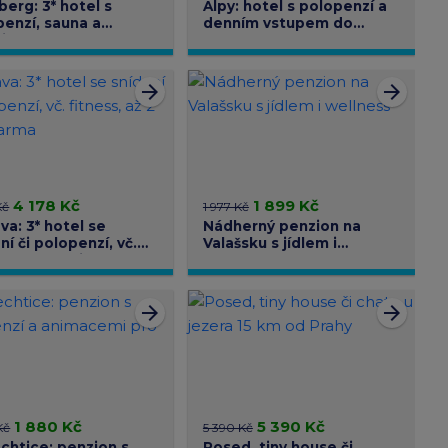
erg: 3* hotel s
Alpy: hotel s polopenzí a
penzí, sauna a
denním vstupem do
tika
wellness
arrow_forward
arrow_forward
4 178 Kč
1 899 Kč
Kč
1 977 Kč
va: 3* hotel se
Nádherný penzion na
ní či polopenzí, vč.
Valašsku s jídlem i
ss, až 2 děti zdarma
wellness
arrow_forward
arrow_forward
1 880 Kč
5 390 Kč
Kč
5 390 Kč
chtice: penzion s
Posed, tiny house či