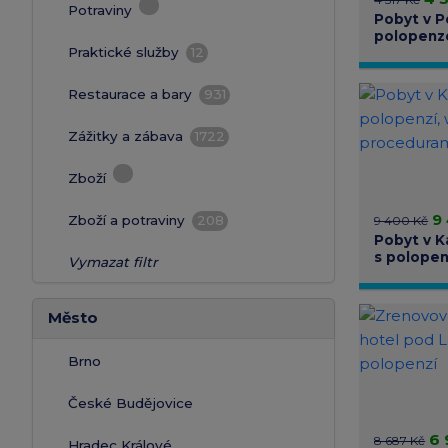
Potraviny
Pobyt v P
polopenze
Praktické služby
12
Restaurace a bary
931
Zážitky a zábava
1722
Zboží
9
Zboží a potraviny
208
9 400 Kč
Pobyt v K
s polopenz
Vymazat filtr
procedur
Město
Brno
České Budějovice
6 
8 687 Kč
Hradec Králové