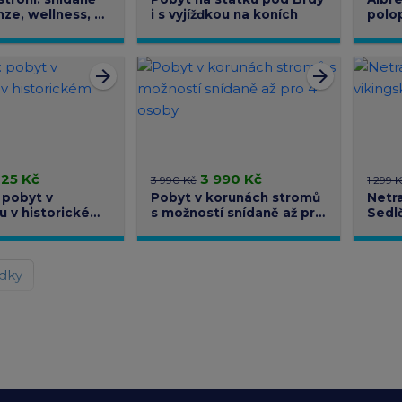
nze, wellness, 2
i s vyjížďkou na koních
polo
ma
pro d
arrow_forward
arrow_forward
425 Kč
3 990 Kč
3 990 Kč
1 299 
 pobyt v
Pobyt v korunách stromů
Netra
 v historickém
s možností snídaně až pro
Sedlč
4 osoby
snída
ídky