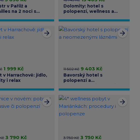
str v Paříiž a
Dolomity: hotel s
illes na 2 noci s
polopenzí, wellness a
avou
kartou výhod
arrow_forward
arrow_forward
1 999 Kč
9 403 Kč
Kč
11 502 Kč
 v Harrachově: jídlo,
Bavorský hotel s
ity i relax
polopenzí a
neomezenými lázněmi
arrow_forward
arrow_forward
3 790 Kč
3 750 Kč
 Kč
3 750 Kč