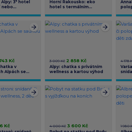
Alpy: 3* hotel
Horní Rakousko: eko
Annab
í nebo
hotel s termálním
polo
, sauna
komplexem
turis
arrow_forward
arrow_forward
743 Kč
2 858 Kč
3 009 Kč
4 178 
hatka v
Alpy: chatka s privátním
Varša
h Alpách se
wellness a kartou výhod
snída
fitne
arrow_forward
arrow_forward
6 Kč
3 600 Kč
4 000 Kč
1 980 
stroni: snídaně
Pobyt na statku pod Brdy
Albre