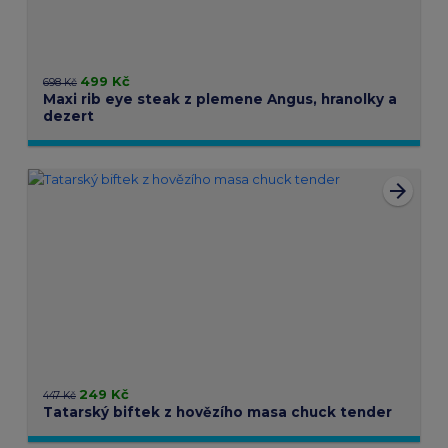
499 Kč
698 Kč
Maxi rib eye steak z plemene Angus, hranolky a
dezert
arrow_forward
249 Kč
447 Kč
Tatarský biftek z hovězího masa chuck tender