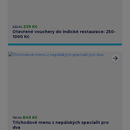
229 Kč
250 Kč
Otevřené vouchery do indické restaurace: 250-
1000 Kč
arrow_forward
649 Kč
781 Kč
Tříchodové menu z nepálských specialit pro
dva