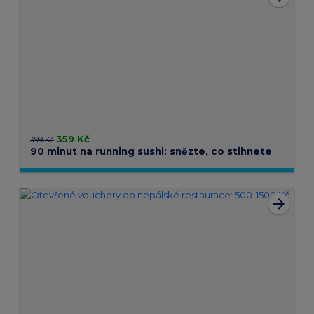
359 Kč
399 Kč
90 minut na running sushi: snězte, co stihnete
arrow_forward