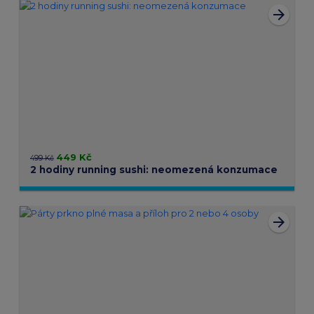
arrow_forward
449 Kč
499 Kč
2 hodiny running sushi: neomezená konzumace
arrow_forward