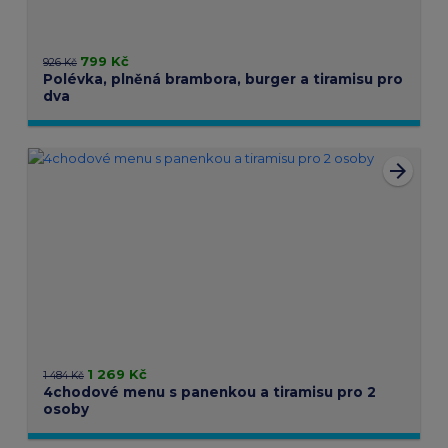
799 Kč
926 Kč
Polévka, plněná brambora, burger a tiramisu pro
dva
arrow_forward
1 269 Kč
1 484 Kč
4chodové menu s panenkou a tiramisu pro 2
osoby