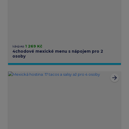
1 269 Kč
1 342 Kč
4chodové mexické menu s nápojem pro 2
osoby
arrow_forward