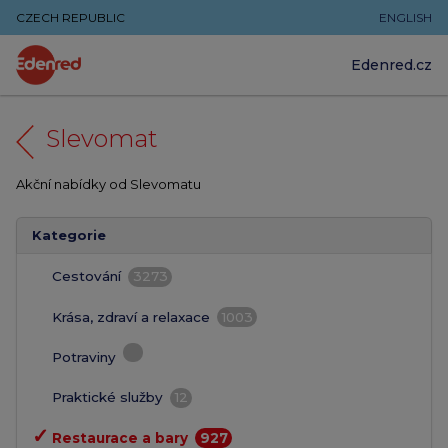
CZECH REPUBLIC
ENGLISH
Edenred.cz
Slevomat
Akční nabídky od Slevomatu
Kategorie
Cestování
3273
Krása, zdraví a relaxace
1003
Potraviny
Praktické služby
12
✓
Restaurace a bary
927