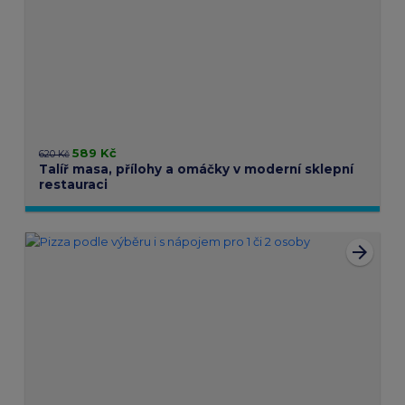
589 Kč
620 Kč
Talíř masa, přílohy a omáčky v moderní sklepní
restauraci
arrow_forward