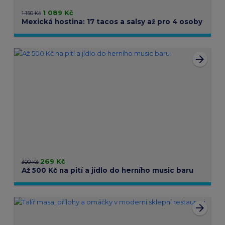
1 089 Kč
1 150 Kč
Mexická hostina: 17 tacos a salsy až pro 4 osoby
arrow_forward
269 Kč
300 Kč
Až 500 Kč na pití a jídlo do herního music baru
arrow_forward