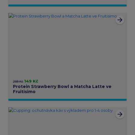
arrow_forward
149 Kč
268 Kč
Protein Strawberry Bowl a Matcha Latte ve
Fruitisimo
arrow_forward