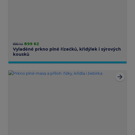
899 Kč
899 Kč
Vyladěné prkno plné řízečků, křidýlek i sýrových
kousků
arrow_forward