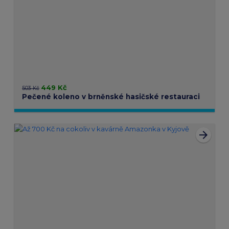
449 Kč
503 Kč
Pečené koleno v brněnské hasičské restauraci
arrow_forward