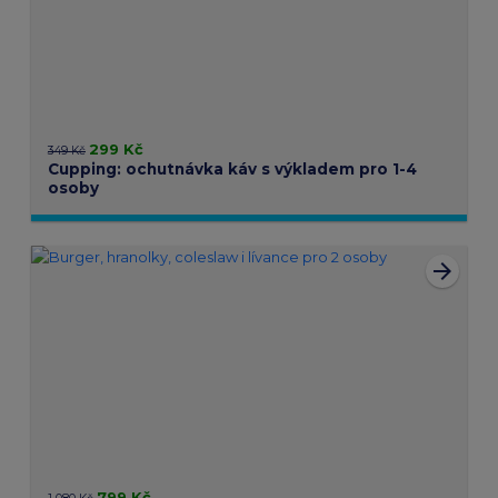
299 Kč
349 Kč
Cupping: ochutnávka káv s výkladem pro 1-4
osoby
arrow_forward
799 Kč