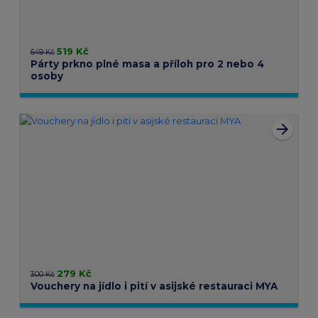
519 Kč
649 Kč
Párty prkno plné masa a příloh pro 2 nebo 4
osoby
arrow_forward
279 Kč
300 Kč
Vouchery na jídlo i pití v asijské restauraci MYA