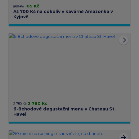
189 Kč
200 Kč
Až 700 Kč na cokoliv v kavárně Amazonka v
Kyjově
arrow_forward
2 780 Kč
2 780 Kč
6-8chodové degustační menu v Chateau St.
Havel
arrow_forward