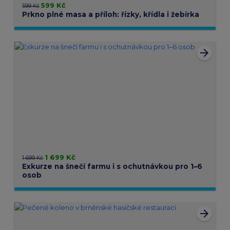
599 Kč
599 Kč
Prkno plné masa a příloh: řízky, křídla i žebírka
arrow_forward
1 699 Kč
1 699 Kč
Exkurze na šnečí farmu i s ochutnávkou pro 1–6
osob
arrow_forward