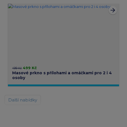
arrow_forward
499 Kč
499 Kč
Masové prkno s přílohami a omáčkami pro 2 i 4
osoby
Další nabídky