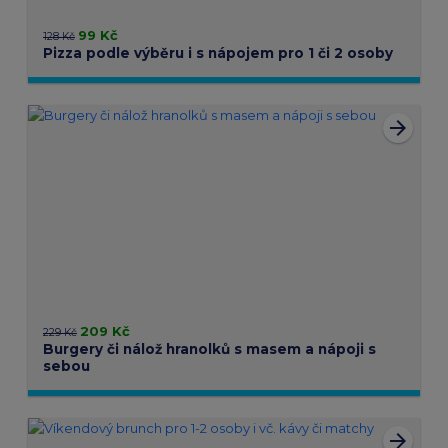
99 Kč
128 Kč
Pizza podle výběru i s nápojem pro 1 či 2 osoby
arrow_forward
209 Kč
229 Kč
Burgery či nálož hranolků s masem a nápoji s
sebou
arrow_forward