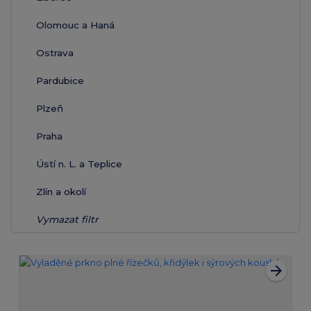
Olomouc a Haná
Ostrava
Pardubice
Plzeň
Praha
Ústí n. L. a Teplice
Zlín a okolí
Vymazat filtr
arrow_forward