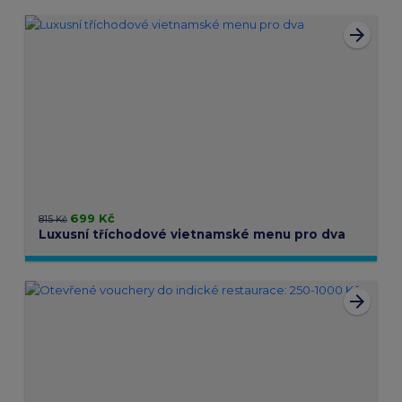
arrow_forward
699 Kč
815 Kč
Luxusní tříchodové vietnamské menu pro dva
arrow_forward