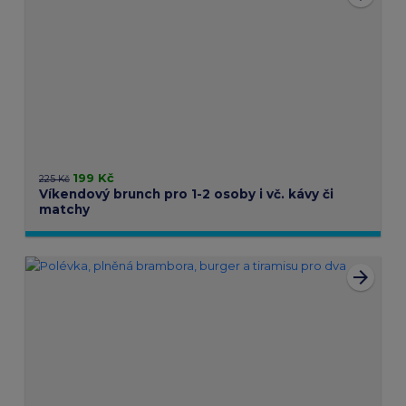
199 Kč
225 Kč
Víkendový brunch pro 1-2 osoby i vč. kávy či
matchy
arrow_forward