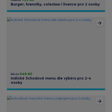
1 080 Kč
Burger, hranolky, coleslaw i lívance pro 2 osoby
arrow_forward
549 Kč
802 Kč
Indické 3chodové menu dle výběru pro 2-4
osoby
arrow_forward