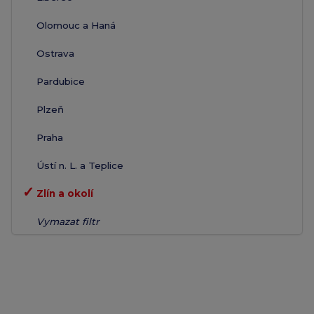
Olomouc a Haná
Ostrava
Pardubice
Plzeň
Praha
Ústí n. L. a Teplice
✓
Zlín a okolí
Vymazat filtr