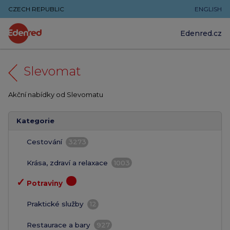
CZECH REPUBLIC
ENGLISH
Edenred.cz
Slevomat
Akční nabídky od Slevomatu
Kategorie
Cestování
3273
Krása, zdraví a relaxace
1003
✓
Potraviny
Praktické služby
12
Restaurace a bary
927