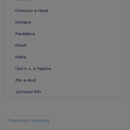
Olomouc a Haná
Ostrava
Pardubice
Plzeň
Praha
Ústí n. L. a Teplice
Zlín a okolí
Vymazat filtr
Předchozí nabídky