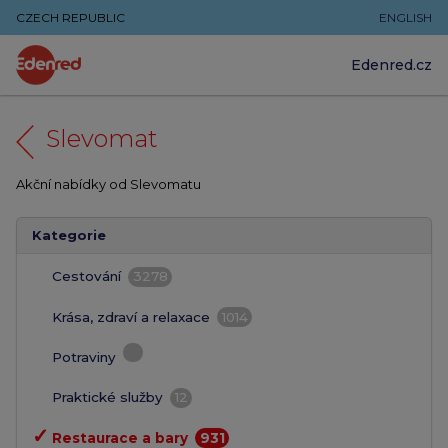
CZECH REPUBLIC
ENGLISH
Edenred.cz
Slevomat
Akční nabídky od Slevomatu
Kategorie
Cestování
3278
Krása, zdraví a relaxace
1014
Potraviny
Praktické služby
12
✓
Restaurace a bary
931