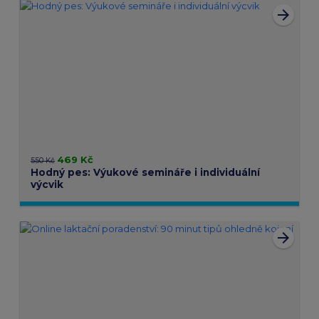
arrow_forward
469 Kč
550 Kč
Hodný pes: Výukové semináře i individuální
výcvik
arrow_forward