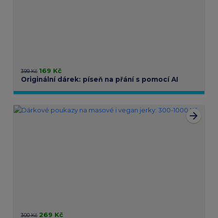
169 Kč
399 Kč
Originální dárek: píseň na přání s pomocí AI
arrow_forward
269 Kč
300 Kč