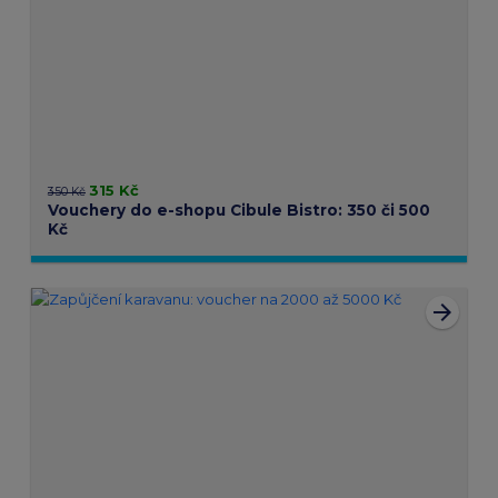
315 Kč
350 Kč
Vouchery do e-shopu Cibule Bistro: 350 či 500
Kč
arrow_forward