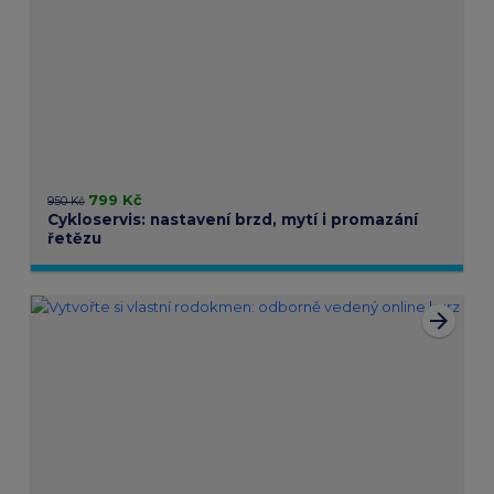
799 Kč
950 Kč
Cykloservis: nastavení brzd, mytí i promazání
řetězu
arrow_forward