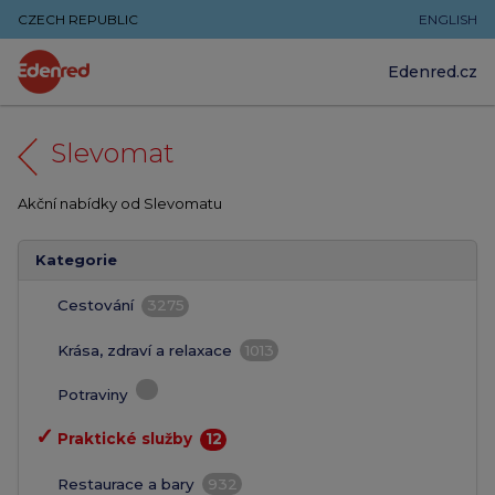
CZECH REPUBLIC
ENGLISH
Edenred.cz
Slevomat
Akční nabídky od Slevomatu
Kategorie
Cestování
3275
Krása, zdraví a relaxace
1013
Potraviny
✓
Praktické služby
12
Restaurace a bary
932