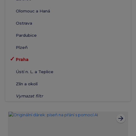
Olomouc a Haná
Ostrava
Pardubice
Plzeň
✓
Praha
Ústí n. L. a Teplice
Zlín a okolí
Vymazat filtr
arrow_forward