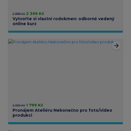
2 399 Kč
2 999 Kč
Vytvořte si vlastní rodokmen: odborně vedený
online kurz
arrow_forward
1 799 Kč
2 000 Kč
Pronájem Ateliéru Nekonečno pro foto/video
produkci