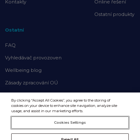
Kontakty
Online řešení
Ostatní produkty
Ostatní
FAQ
Vyhledávač provozoven
Wellbeing blog
Zásady zpracování OÚ
By clicking “Accept All Cookies”, you agree to the storing of
cookies on your device to enhance site navigation, analyze site
usage, and assist in our marketing efforts.
Cookies Settings
Reject All