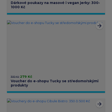
Dárkové poukazy na masové i vegan jerky: 300-
1000 Kč
arrow_forward
279 Kč
300 Kč
Voucher do e-shopu Tucky se středomořskými
produkty
arrow_forward