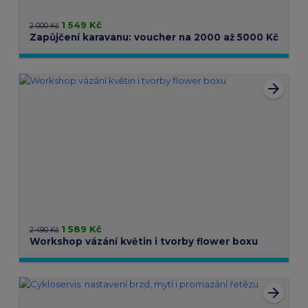
1 549 Kč
2 000 Kč
Zapůjčení karavanu: voucher na 2000 až 5000 Kč
arrow_forward
1 589 Kč
2 490 Kč
Workshop vázání květin i tvorby flower boxu
arrow_forward