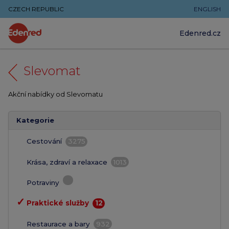
CZECH REPUBLIC
ENGLISH
Edenred.cz
Slevomat
Akční nabídky od Slevomatu
Kategorie
Cestování
3275
Krása, zdraví a relaxace
1013
Potraviny
✓
Praktické služby
12
Restaurace a bary
932