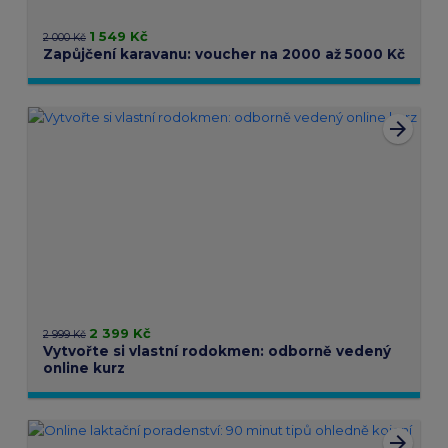
1 549 Kč
2 000 Kč
Zapůjčení karavanu: voucher na 2000 až 5000 Kč
arrow_forward
2 399 Kč
2 999 Kč
Vytvořte si vlastní rodokmen: odborně vedený
online kurz
arrow_forward