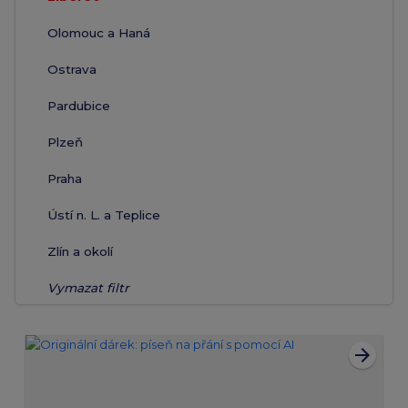
Olomouc a Haná
Ostrava
Pardubice
Plzeň
Praha
Ústí n. L. a Teplice
Zlín a okolí
Vymazat filtr
arrow_forward