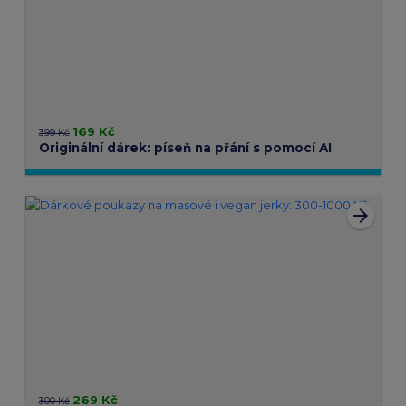
169 Kč
399 Kč
Originální dárek: píseň na přání s pomocí AI
arrow_forward
269 Kč
300 Kč