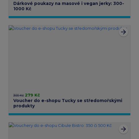
Dárkové poukazy na masové i vegan jerky: 300-
1000 Kč
arrow_forward
279 Kč
300 Kč
Voucher do e-shopu Tucky se středomořskými
produkty
arrow_forward