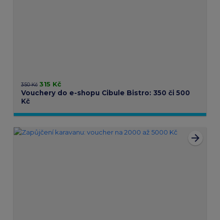
315 Kč
350 Kč
Vouchery do e-shopu Cibule Bistro: 350 či 500
Kč
arrow_forward