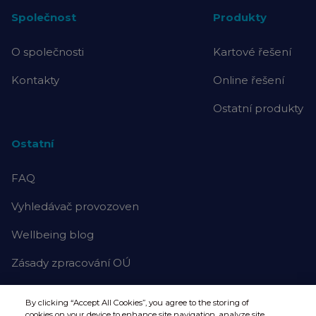
Společnost
Produkty
O společnosti
Kartové řešení
Kontakty
Online řešení
Ostatní produkty
Ostatní
FAQ
Vyhledávač provozoven
Wellbeing blog
Zásady zpracování OÚ
By clicking “Accept All Cookies”, you agree to the storing of
cookies on your device to enhance site navigation, analyze site